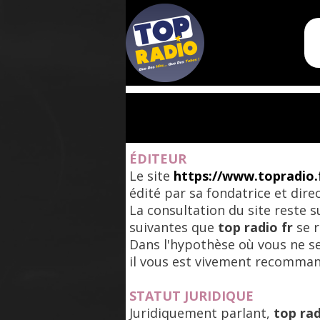
ÉDITEUR
Le site
https://www.topradio.
édité par sa fondatrice et dire
La consultation du site reste s
suivantes que
top radio fr
se r
Dans l'hypothèse où vous ne ser
il vous est vivement recommandé
STATUT JURIDIQUE
Juridiquement parlant,
top rad