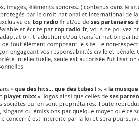
s, images, éléments sonores...) contenus dans le sit
protégés par le droit national et international de la 
exclusive de
top radio fr
et/ou de
ses partenaires d
réalable et écrite par
top radio fr
, vous ne pouvez p
adaptation, traduction et/ou transformation partiel
b de tout élément composant le site. Le non-respect
açon engageant vos responsabilités civile et pénale
riété Intellectuelle, seule est autorisée l'utilisati
sonnelles.
gans «
que des hits... que des tubes !
», «
la musique
t
player mixx
», logos ainsi que celles de
ses parten
es sociétés qui en sont propriétaires. Toute reproduc
, slogans ou émissions par quelque moyen que ce so
ire concerné est interdite par la loi et sera poursuivi.