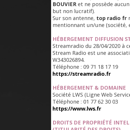
BOUVIER
et ne possède aucun 
but non lucratif).
Sur son antenne,
top radio fr
n
mentionnant un/une (société, e
HÉBERGEMENT DIFFUSION S
Streamradio du 28/04/2020 à c
Stream Radio est une associati
W343026894.
Téléphone : 09 71 18 17 19
https://streamradio.fr
HÉBERGEMENT & DOMAINE
Société LWS (Ligne Web Service
Téléphone : 01 77 62 30 03
https://www.lws.fr
DROITS DE PROPRIÉTÉ INTE
(TITULARITÉ DES DROITS)