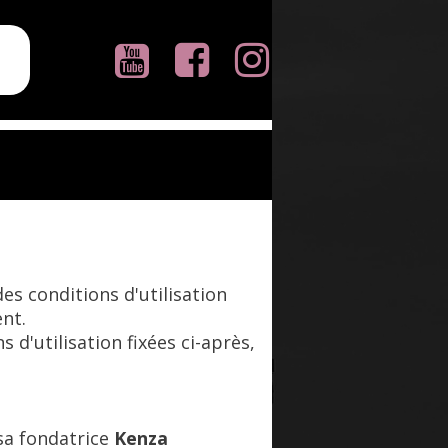



es conditions d'utilisation
nt.
d'utilisation fixées ci-après,
sa fondatrice
Kenza