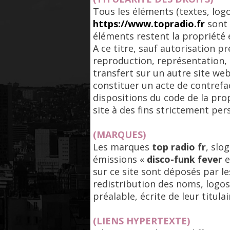
Tous les éléments (textes, logo
https://www.topradio.fr
sont 
éléments restent la propriété 
A ce titre, sauf autorisation p
reproduction, représentation, 
transfert sur un autre site we
constituer un acte de contref
dispositions du code de la prop
site à des fins strictement per
(MARQUES)
Les marques
top radio fr
, slo
émissions «
disco-funk fever
e
sur ce site sont déposés par l
redistribution des noms, logos
préalable, écrite de leur titula
(LIENS HYPERTEXTE)